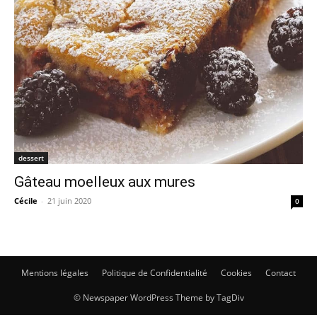
dessert
Gâteau moelleux aux mures
Cécile
-
21 juin 2020
0
Mentions légales
Politique de Confidentialité
Cookies
Contact
© Newspaper WordPress Theme by TagDiv