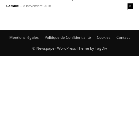
Camille
-
8 novembre 2018
0
Mentions légales
Politique de Confidentialité
Cookies
Contact
© Newspaper WordPress Theme by TagDiv