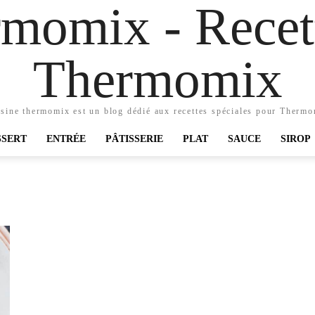
momix - Recett
Thermomix
sine thermomix est un blog dédié aux recettes spéciales pour Therm
SSERT
ENTRÉE
PÂTISSERIE
PLAT
SAUCE
SIROP