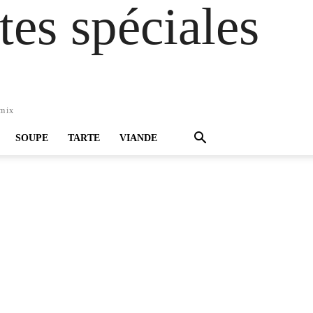
es spéciales
omix
SOUPE
TARTE
VIANDE