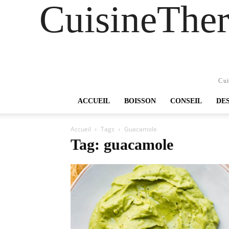
CuisineTher
Cui
ACCUEIL
BOISSON
CONSEIL
DE
Accueil
Tags
Guacamole
Tag: guacamole