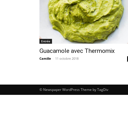
Entrée
Guacamole avec Thermomix
Camille
-
11 octobre 2018
© Newspaper WordPress Theme by TagDiv