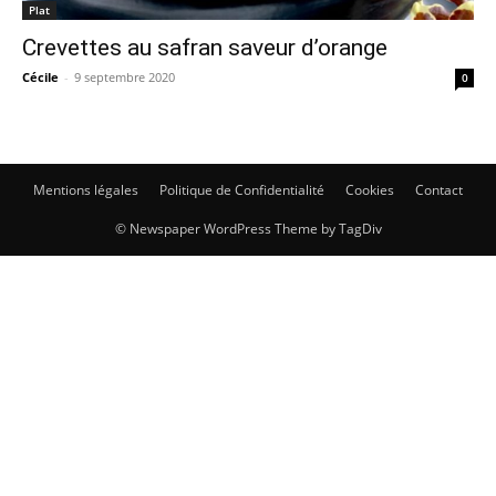
Plat
Crevettes au safran saveur d’orange
Cécile
-
9 septembre 2020
0
Mentions légales
Politique de Confidentialité
Cookies
Contact
© Newspaper WordPress Theme by TagDiv