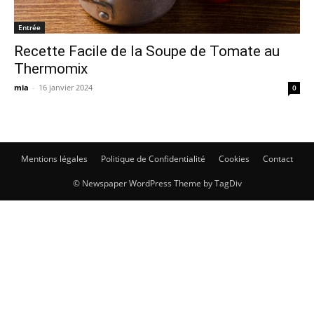
Entrée
Recette Facile de la Soupe de Tomate au
Thermomix
mia
-
16 janvier 2024
0
Mentions légales
Politique de Confidentialité
Cookies
Contact
© Newspaper WordPress Theme by TagDiv