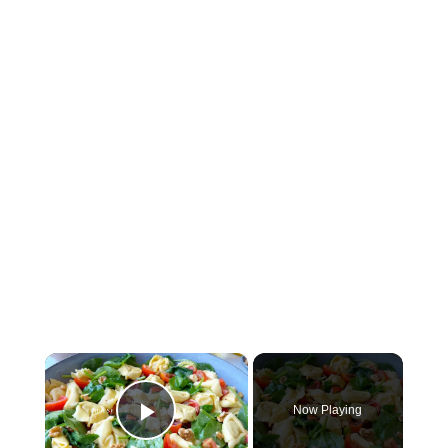
×
Now Playing
Play Video