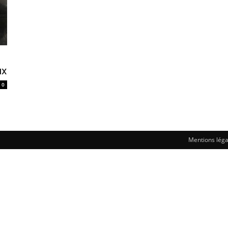
ux
0
Mentions léga