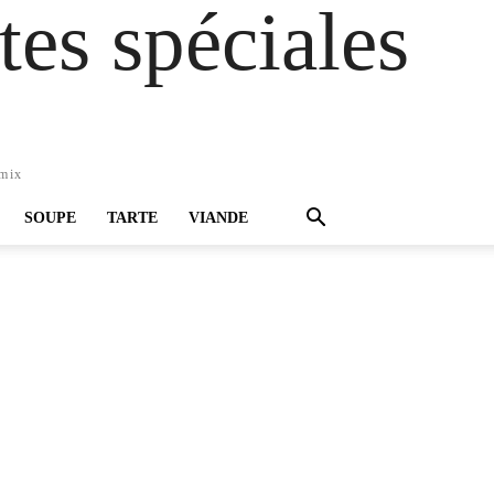
es spéciales
omix
SOUPE
TARTE
VIANDE