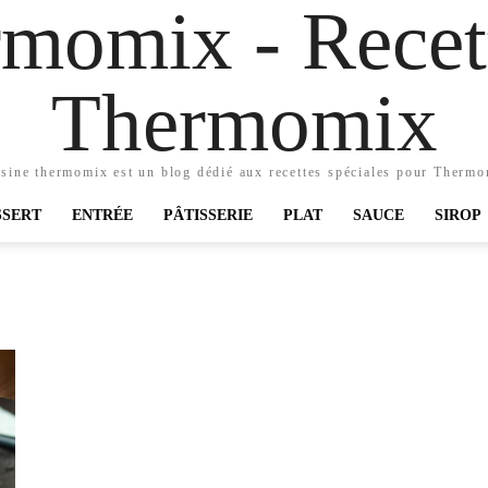
momix - Recett
Thermomix
sine thermomix est un blog dédié aux recettes spéciales pour Therm
SSERT
ENTRÉE
PÂTISSERIE
PLAT
SAUCE
SIROP