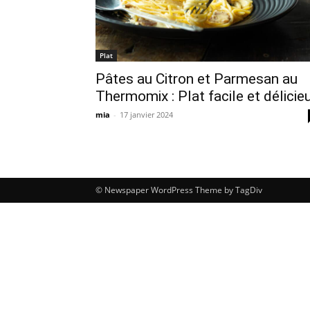
Plat
Pâtes au Citron et Parmesan au
Thermomix : Plat facile et délicie
mia
-
17 janvier 2024
© Newspaper WordPress Theme by TagDiv