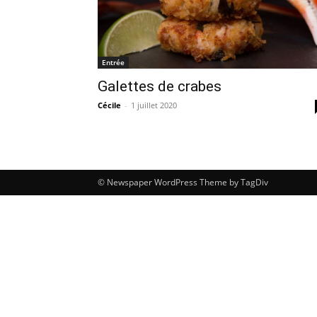
Entrée
Galettes de crabes
Cécile
-
1 juillet 2020
© Newspaper WordPress Theme by TagDiv