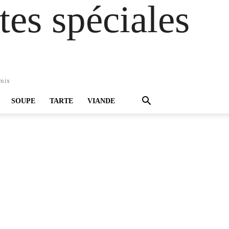
es spéciales
omix
SOUPE
TARTE
VIANDE