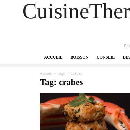
CuisineTher
Cui
ACCUEIL
BOISSON
CONSEIL
DE
Accueil
Tags
Crabes
Tag: crabes