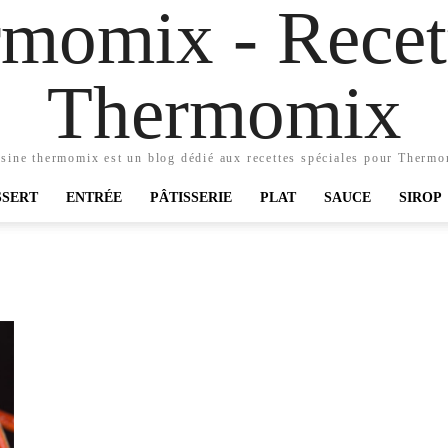
momix - Recett
Thermomix
sine thermomix est un blog dédié aux recettes spéciales pour Therm
SSERT
ENTRÉE
PÂTISSERIE
PLAT
SAUCE
SIROP