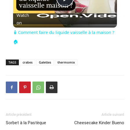
Play
Watch
Video
on
🧴 Comment faire du liquide vaisselle à la maison ?
🏠
TAGS
crabes
Galettes
thermomix
Article précédent
Article suivant
Sorbet à la Pastèque
Cheesecake Kinder Bueno