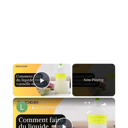
×
Now Playing
Play Video
×
🧴 Comment faire du liquide vaisselle à la maison ?🏠