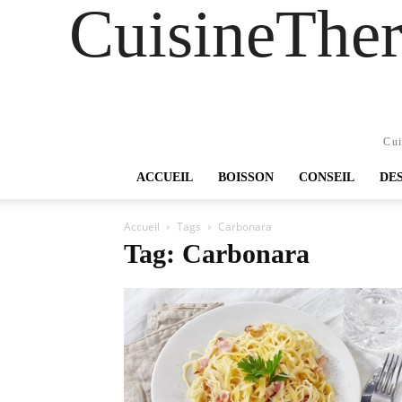
CuisineTher
Cui
ACCUEIL
BOISSON
CONSEIL
DE
Accueil
Tags
Carbonara
Tag: Carbonara