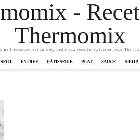
momix - Recett
Thermomix
sine thermomix est un blog dédié aux recettes spéciales pour Therm
SSERT
ENTRÉE
PÂTISSERIE
PLAT
SAUCE
SIROP