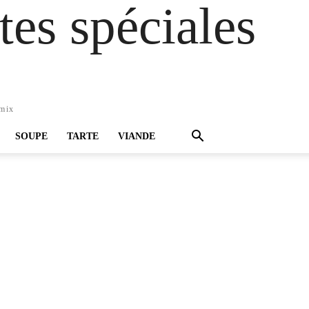
es spéciales
omix
SOUPE
TARTE
VIANDE