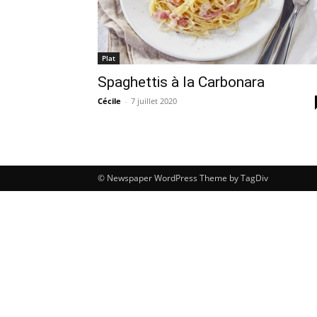
Plat
Spaghettis à la Carbonara
Cécile
-
7 juillet 2020
© Newspaper WordPress Theme by TagDiv