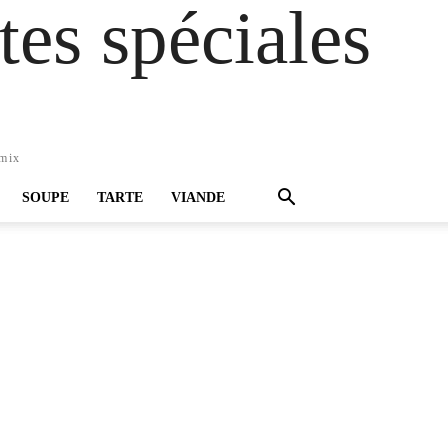
es spéciales
omix
SOUPE
TARTE
VIANDE