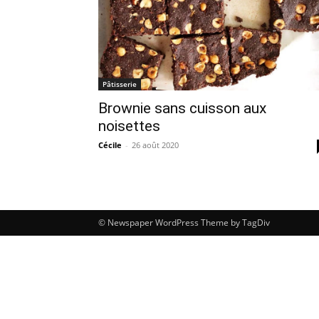
Pâtisserie
Brownie sans cuisson aux
noisettes
Cécile
-
26 août 2020
© Newspaper WordPress Theme by TagDiv