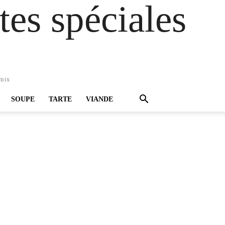
es spéciales
omix
SOUPE
TARTE
VIANDE