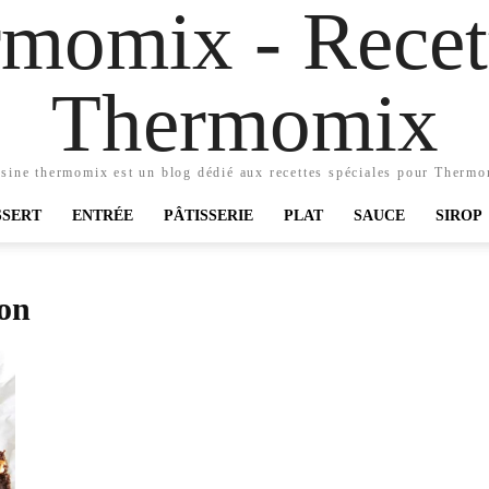
momix - Recett
Thermomix
sine thermomix est un blog dédié aux recettes spéciales pour Therm
SSERT
ENTRÉE
PÂTISSERIE
PLAT
SAUCE
SIROP
son