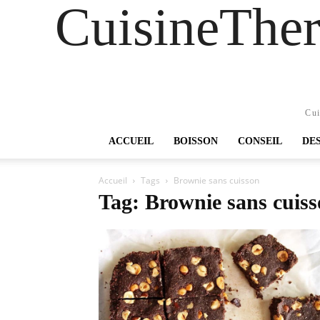
CuisineTher
Cui
ACCUEIL
BOISSON
CONSEIL
DE
Accueil
Tags
Brownie sans cuisson
Tag: Brownie sans cuis