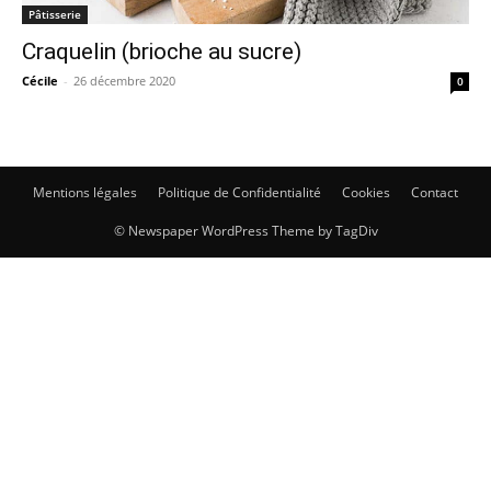
Pâtisserie
Craquelin (brioche au sucre)
Cécile
-
26 décembre 2020
0
Mentions légales
Politique de Confidentialité
Cookies
Contact
© Newspaper WordPress Theme by TagDiv