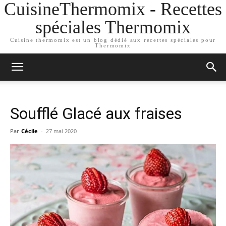
CuisineThermomix - Recettes
spéciales Thermomix
Cuisine thermomix est un blog dédié aux recettes spéciales pour
Thermomix
Soufflé Glacé aux fraises
Par
Cécile
-
27 mai 2020