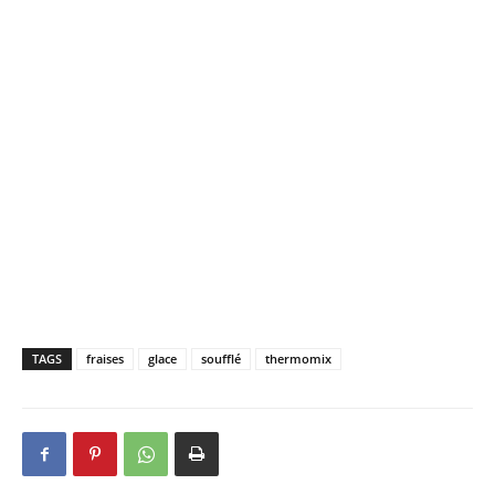
TAGS
fraises
glace
soufflé
thermomix