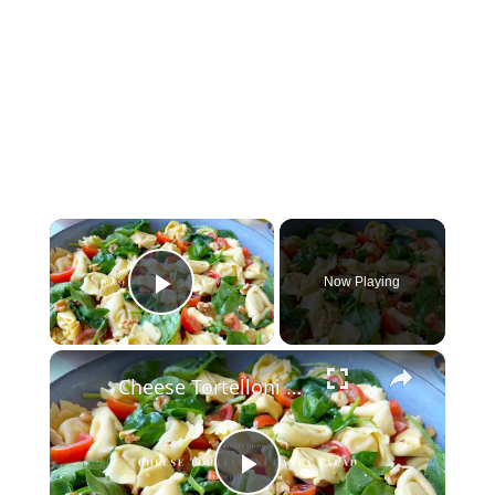
×
Now Playing
Play Video
×
Cheese Tortelloni Pasta Salad
Play