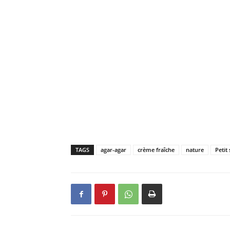
TAGS
agar-agar
crème fraîche
nature
Petit 