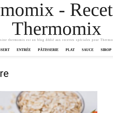
momix - Recett
Thermomix
sine thermomix est un blog dédié aux recettes spéciales pour Therm
SSERT
ENTRÉE
PÂTISSERIE
PLAT
SAUCE
SIROP
re