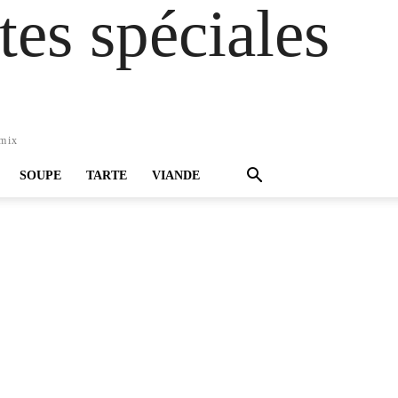
es spéciales
omix
SOUPE
TARTE
VIANDE