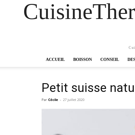
CuisineTher
Cui
ACCUEIL
BOISSON
CONSEIL
DE
Petit suisse natu
Par
Cécile
-
27 juillet 2020