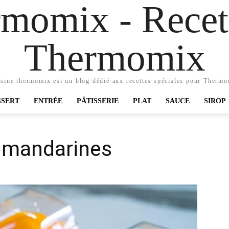
momix - Recett
Thermomix
sine thermomix est un blog dédié aux recettes spéciales pour Therm
SSERT
ENTRÉE
PÂTISSERIE
PLAT
SAUCE
SIROP
 mandarines