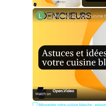
Play Video
Watch on
⬜️ Réinventez votre cuisine blanche : astuces