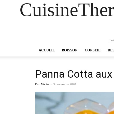
CuisineTher
Cui
ACCUEIL
BOISSON
CONSEIL
DE
Panna Cotta aux
Par
Cécile
-
3 novembre 2020