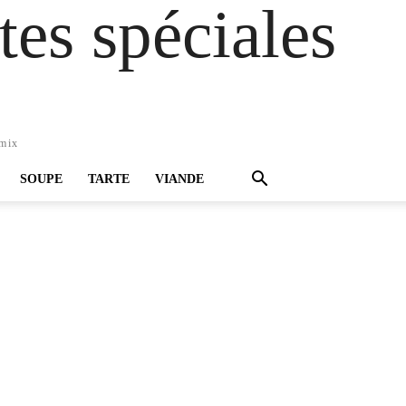
es spéciales
omix
SOUPE
TARTE
VIANDE