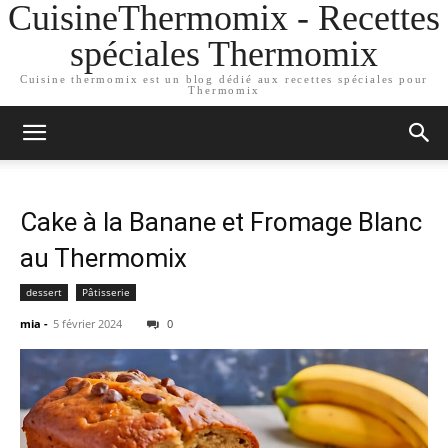
CuisineThermomix - Recettes
spéciales Thermomix
Cuisine thermomix est un blog dédié aux recettes spéciales pour
Thermomix
Cake à la Banane et Fromage Blanc
au Thermomix
dessert
Pâtisserie
mia
-
5 février 2024
0