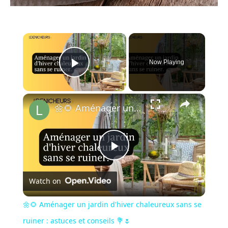
×
Now Playing
Play Video
×
🌼🌻 Aménager un jardin d'hiver chaleureux sans se ruiner : astuces et conseils 💐🌷
Play
Watch on
Video
🌼🌻 Aménager un jardin d'hiver chaleureux sans se
ruiner : astuces et conseils 💐🌷