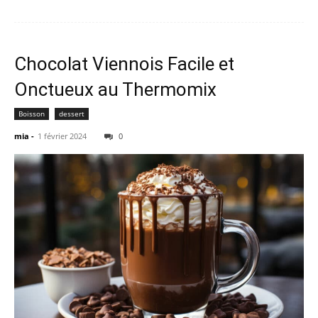
Chocolat Viennois Facile et
Onctueux au Thermomix
Boisson
dessert
mia
-
1 février 2024
0