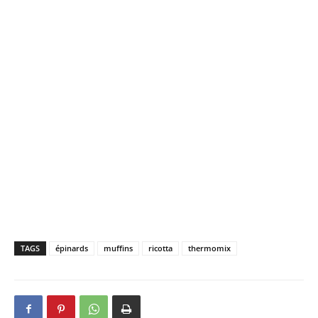
TAGS
épinards
muffins
ricotta
thermomix