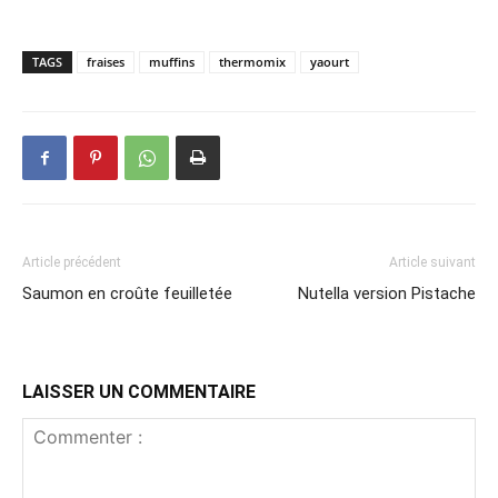
TAGS
fraises
muffins
thermomix
yaourt
Article précédent
Article suivant
Saumon en croûte feuilletée
Nutella version Pistache
LAISSER UN COMMENTAIRE