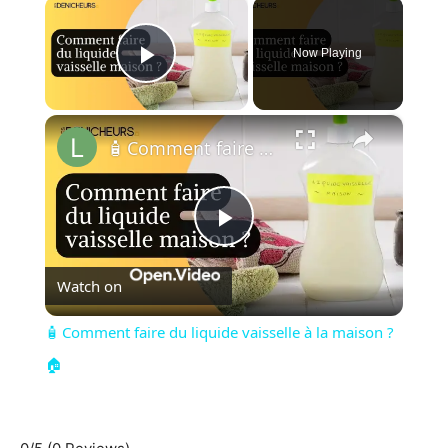
×
Now Playing
Play Video
×
🧴 Comment faire du liquide vaisselle à la maison ?🏠
Play
Watch on
Video
🧴 Comment faire du liquide vaisselle à la maison ?
🏠