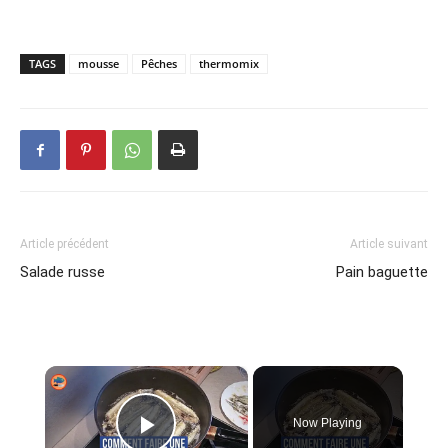
TAGS
mousse
Pêches
thermomix
Article précédent
Article suivant
Salade russe
Pain baguette
×
Now Playing