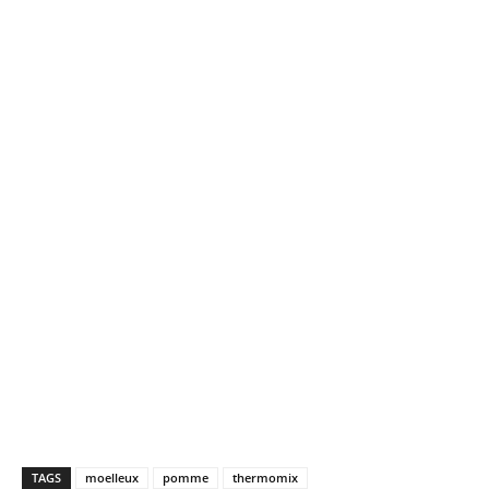
TAGS
moelleux
pomme
thermomix