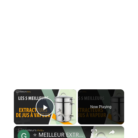
×
Now Playing
Play Video
×
⭐️ MEILLEUR EXTRACTEUR DE JUS À VAPEUR - Comparatif 2023