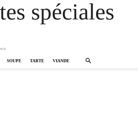
es spéciales
omix
SOUPE
TARTE
VIANDE