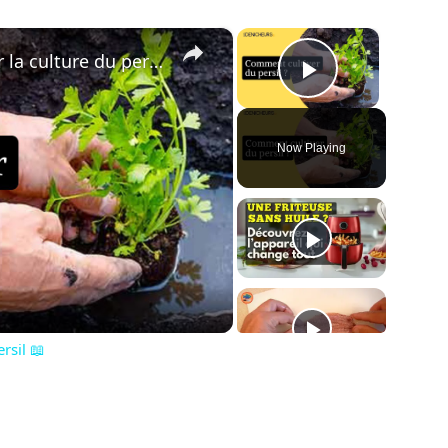
×
×
🌿 Tout ce qu’il faut savoir sur la culture du persil 📖
Play Vide
Now Playing
ay
deo
ersil 📖