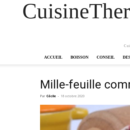
CuisineTher
Cui
ACCUEIL
BOISSON
CONSEIL
DE
Mille-feuille com
Par
Cécile
-
18 octobre 2020