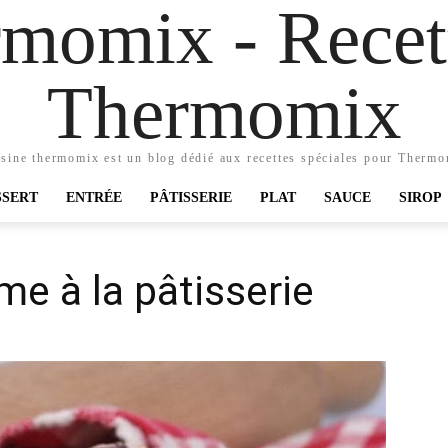
momix - Recett
Thermomix
sine thermomix est un blog dédié aux recettes spéciales pour Therm
SSERT
ENTRÉE
PÂTISSERIE
PLAT
SAUCE
SIROP
me à la pâtisserie