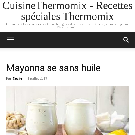
CuisineThermomix - Recettes
spéciales Thermomix
Cuisine thermomix est un blog dédié aux recettes spéciales pour
Thermomix
Mayonnaise sans huile
Par
Cécile
-
1 juillet 2019