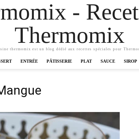
momix - Recett
Thermomix
sine thermomix est un blog dédié aux recettes spéciales pour Therm
SSERT
ENTRÉE
PÂTISSERIE
PLAT
SAUCE
SIROP
a Mangue