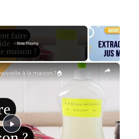
Now Playing
×
aisselle à la maison ?🏠
Play