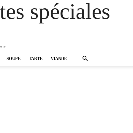
es spéciales
omix
SOUPE
TARTE
VIANDE