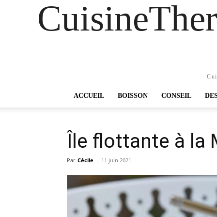
CuisineTher
Cui
ACCUEIL
BOISSON
CONSEIL
DE
Île flottante à l
Par
Cécile
-
11 juin 2021