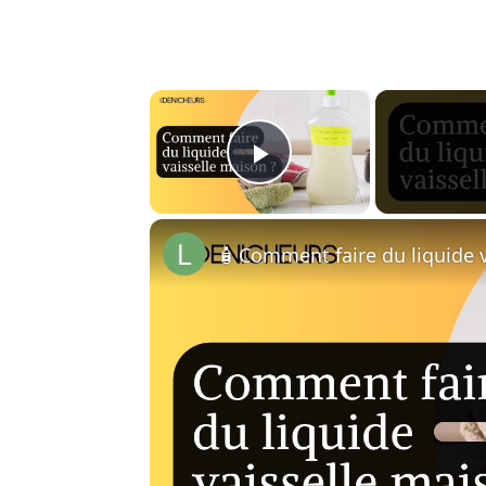
×
Play Video
🧴 Comment faire du liquide v