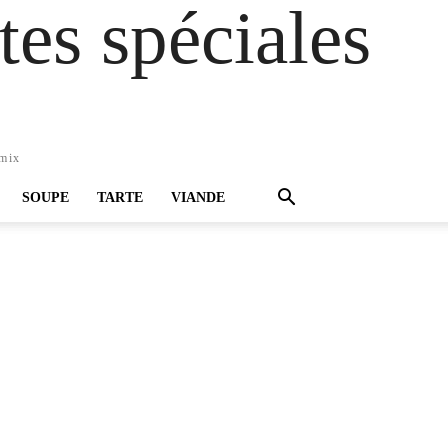
es spéciales
omix
SOUPE
TARTE
VIANDE