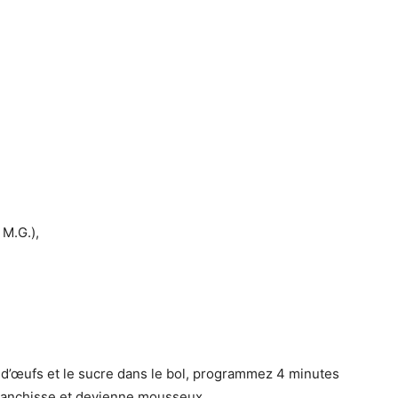
 M.G.),
s d’œufs et le sucre dans le bol, programmez 4 minutes
 blanchisse et devienne mousseux.