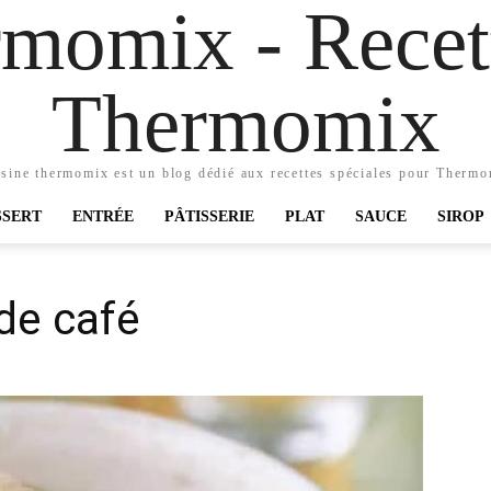
momix - Recett
Thermomix
sine thermomix est un blog dédié aux recettes spéciales pour Therm
SSERT
ENTRÉE
PÂTISSERIE
PLAT
SAUCE
SIROP
 de café