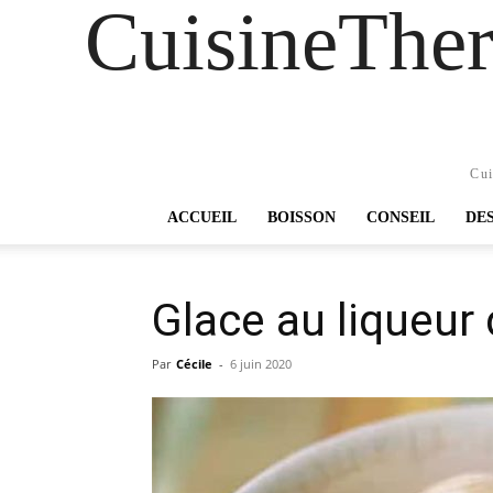
CuisineTher
Cui
ACCUEIL
BOISSON
CONSEIL
DE
Glace au liqueur
Par
Cécile
-
6 juin 2020