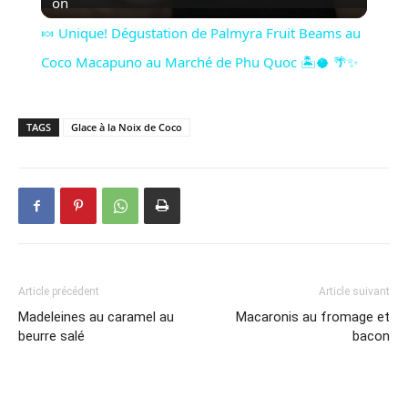
on
🍬 Unique! Dégustation de Palmyra Fruit Beams au
Coco Macapuno au Marché de Phu Quoc 🏝️🥥 🌴✨
TAGS
Glace à la Noix de Coco
Article précédent
Article suivant
Madeleines au caramel au
Macaronis au fromage et
beurre salé
bacon