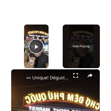
×
Now Playing
Play Video
×
🍬 Unique! Dégustation de Palmyra Fruit Beams au Coco Macapuno au Marché de Phu Quoc 🏝️🥥 🌴✨