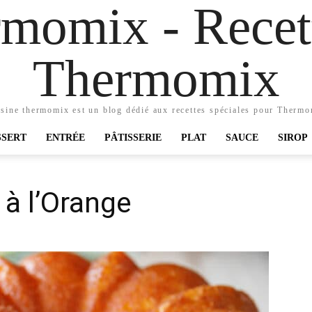
momix - Recett
Thermomix
sine thermomix est un blog dédié aux recettes spéciales pour Therm
SSERT
ENTRÉE
PÂTISSERIE
PLAT
SAUCE
SIROP
à l’Orange