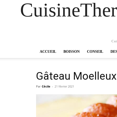
CuisineTher
Cui
ACCUEIL
BOISSON
CONSEIL
DE
Gâteau Moelleux 
Par
Cécile
-
21 février 2021