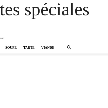
es spéciales
omix
SOUPE
TARTE
VIANDE