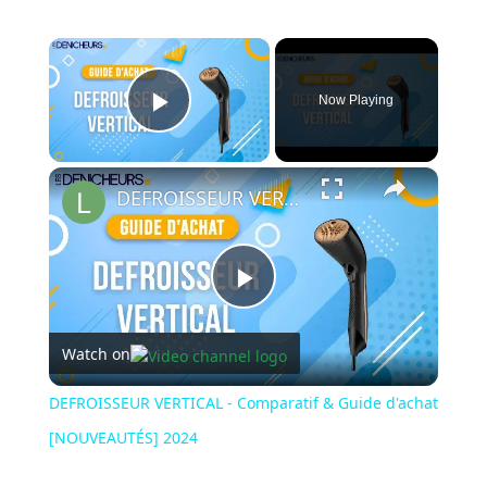
×
Now Playing
Play Video
×
DEFROISSEUR VERTICAL - Comparatif & Guide d'achat [NOUVEAUTÉS] 2024
Play
Watch on
Video
DEFROISSEUR VERTICAL - Comparatif & Guide d'achat
[NOUVEAUTÉS] 2024