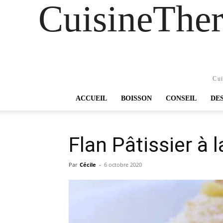
CuisineTher
Cui
ACCUEIL
BOISSON
CONSEIL
DE
Flan Pâtissier à 
Par
Cécile
-
6 octobre 2020