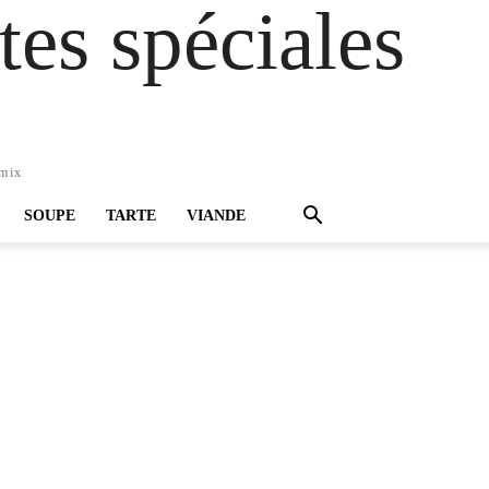
es spéciales
omix
SOUPE
TARTE
VIANDE