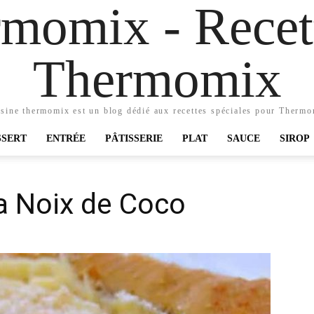
momix - Recett
Thermomix
sine thermomix est un blog dédié aux recettes spéciales pour Therm
SSERT
ENTRÉE
PÂTISSERIE
PLAT
SAUCE
SIROP
la Noix de Coco