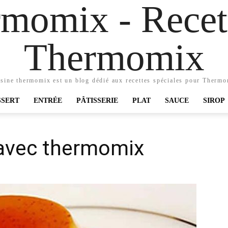
momix - Recett
Thermomix
sine thermomix est un blog dédié aux recettes spéciales pour Therm
SSERT
ENTRÉE
PÂTISSERIE
PLAT
SAUCE
SIROP
 avec thermomix