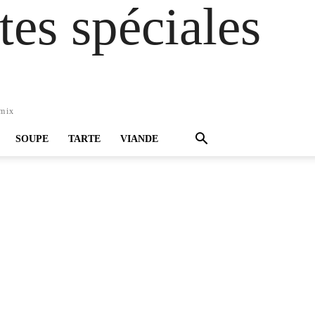
es spéciales
omix
SOUPE
TARTE
VIANDE