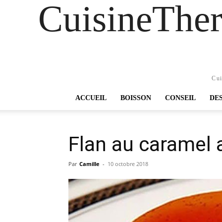
CuisineTher
Cui
ACCUEIL
BOISSON
CONSEIL
DE
Flan au caramel
Par
Camille
-
10 octobre 2018