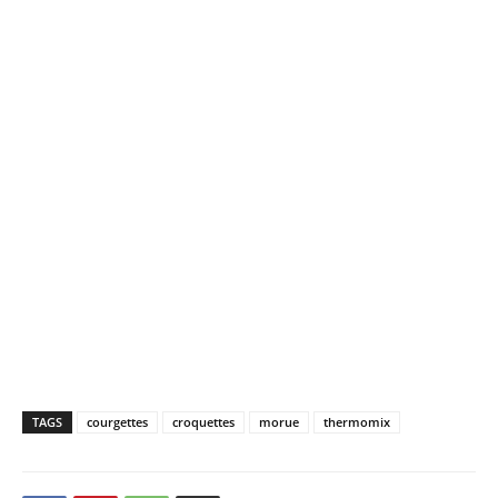
TAGS
courgettes
croquettes
morue
thermomix