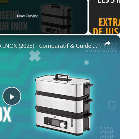
Now Playing
×
⭐️ MEILLEUR CUISEUR VAPEUR INOX (2023) - Comparatif & Guide d'achat
Play
Video