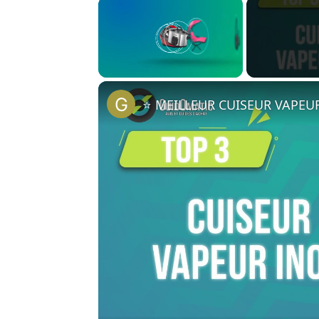
×
Unmute