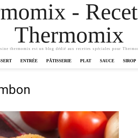
momix - Recett
Thermomix
sine thermomix est un blog dédié aux recettes spéciales pour Therm
SSERT
ENTRÉE
PÂTISSERIE
PLAT
SAUCE
SIROP
ambon