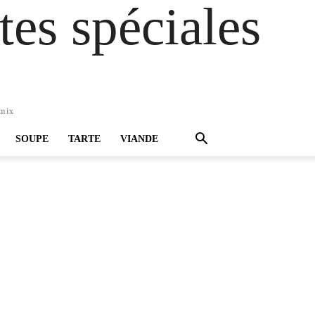
es spéciales
omix
SOUPE
TARTE
VIANDE