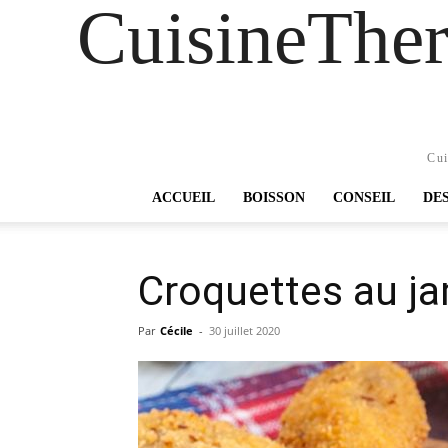
CuisineTher
Cui
ACCUEIL
BOISSON
CONSEIL
DE
Croquettes au j
Par
Cécile
-
30 juillet 2020