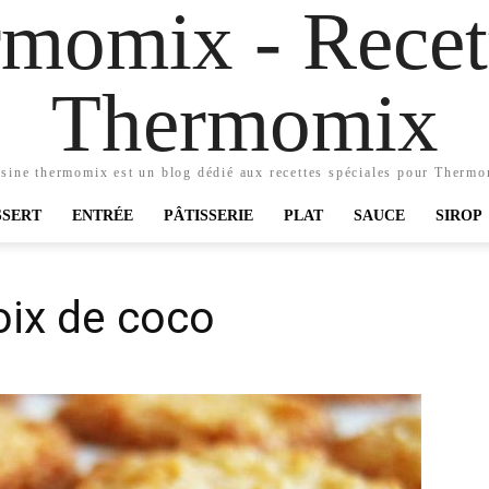
momix - Recett
Thermomix
sine thermomix est un blog dédié aux recettes spéciales pour Therm
SSERT
ENTRÉE
PÂTISSERIE
PLAT
SAUCE
SIROP
oix de coco