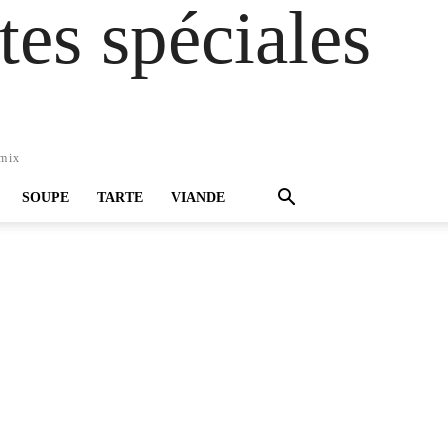
es spéciales
omix
SOUPE
TARTE
VIANDE