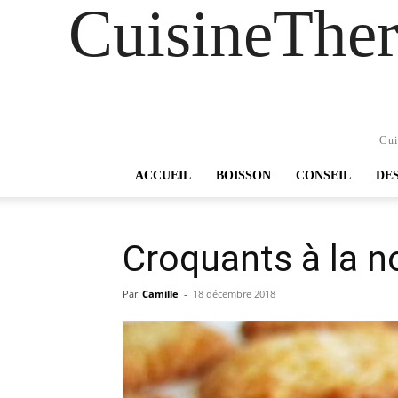
CuisineTher
Cui
ACCUEIL
BOISSON
CONSEIL
DE
Croquants à la n
Par
Camille
-
18 décembre 2018