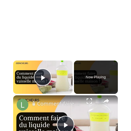
×
Now Playing
Play Video
×
🧴 Comment faire du liquide vaisselle à la maison ?🏠