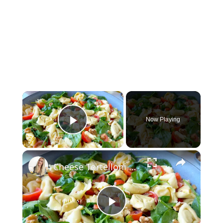
×
Now Playing
Play Video
×
Cheese Tortelloni Pasta Salad
Play