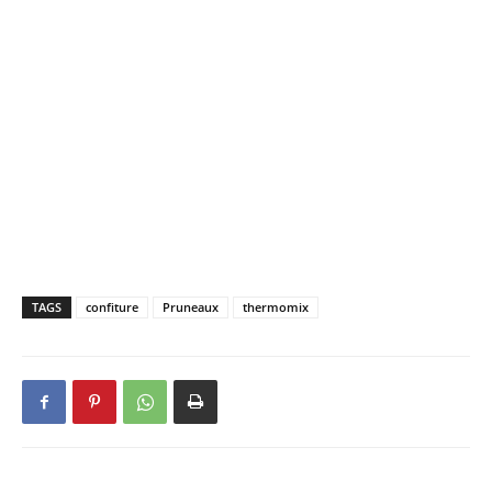
TAGS
confiture
Pruneaux
thermomix