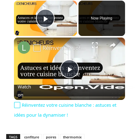
×
Now Playing
Play Video
×
⬜️ Réinventez votre cuisine blanche : astuces et idées pour la dynamiser !
Play
Watch
Video
on
⬜️ Réinventez votre cuisine blanche : astuces et
idées pour la dynamiser !
TAGS
confiture
poires
thermomix