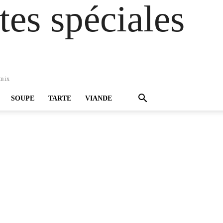
es spéciales
omix
SOUPE
TARTE
VIANDE