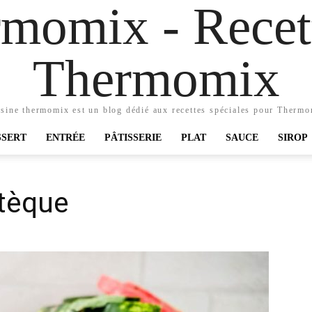
momix - Recett
Thermomix
sine thermomix est un blog dédié aux recettes spéciales pour Therm
SSERT
ENTRÉE
PÂTISSERIE
PLAT
SAUCE
SIROP
stèque