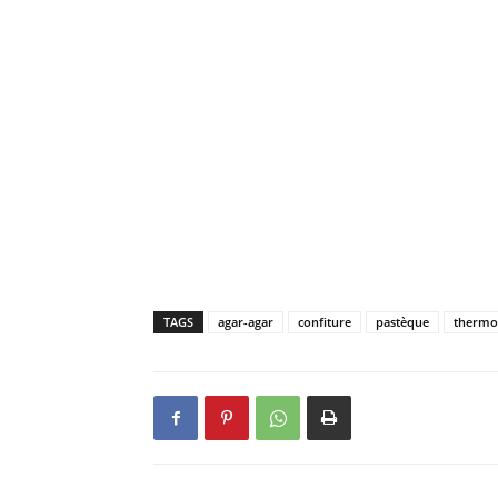
TAGS
agar-agar
confiture
pastèque
thermo