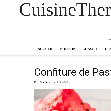
CuisineTher
Cui
ACCUEIL
BOISSON
CONSEIL
DE
Confiture de Pa
Par
Cécile
-
8 juillet 2020