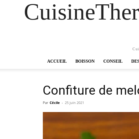
CuisineTher
Cui
ACCUEIL
BOISSON
CONSEIL
DE
Confiture de me
Par
Cécile
-
25 juin 2021