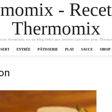
momix - Recett
Thermomix
sine thermomix est un blog dédié aux recettes spéciales pour Therm
SSERT
ENTRÉE
PÂTISSERIE
PLAT
SAUCE
SIROP
lon