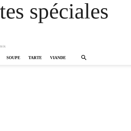
es spéciales
omix
SOUPE
TARTE
VIANDE