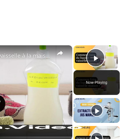
×
×
🧴 Comment faire du liquide vaisselle à la maison ?🏠
Play Vide
Now Playing
ay
deo