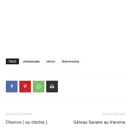
TAGS
cheesecake
citron
thermomix
Article précédent
Article suivant
Churros ( ou chichis )
Gâteau Savane au Varoma