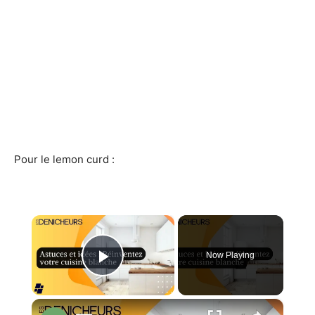
Pour le lemon curd :
×
Now Playing
Play Video
×