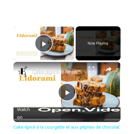
×
Now Playing
Play Video
×
Cake épicé à la courgette et aux pépites de chocolat | Sans sucre et sans lactose
Play
Watch
Video
on
Cake épicé à la courgette et aux pépites de chocolat