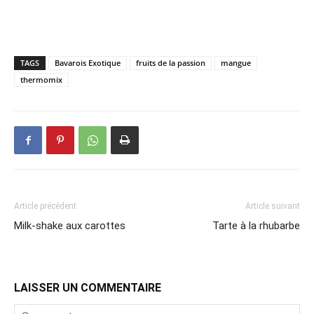
TAGS
Bavarois Exotique
fruits de la passion
mangue
thermomix
Article précédent
Article suivant
Milk-shake aux carottes
Tarte à la rhubarbe
LAISSER UN COMMENTAIRE