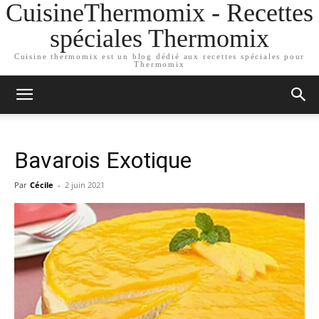
CuisineThermomix - Recettes
spéciales Thermomix
Cuisine thermomix est un blog dédié aux recettes spéciales pour
Thermomix
Bavarois Exotique
Par
Cécile
-
2 juin 2021