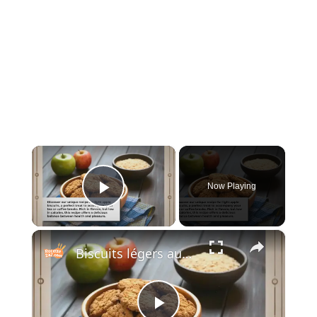
×
Now Playing
Play Video
×
Biscuits légers aux pommes : Une douceur légère et irrésistible