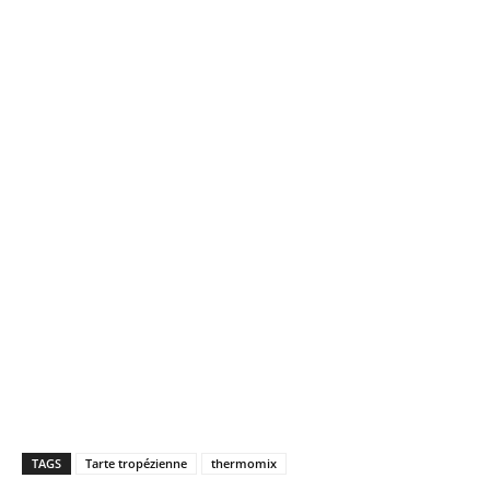
TAGS
Tarte tropézienne
thermomix