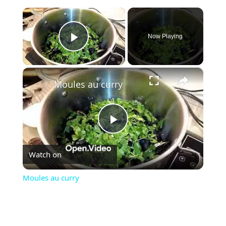
×
Now Playing
Play Video
×
Moules au curry
Play
Watch on
Video
Moules au curry