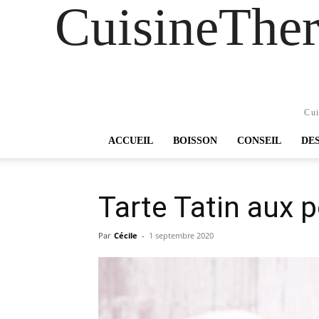
CuisineTher
Cui
ACCUEIL
BOISSON
CONSEIL
DE
Tarte Tatin aux
Par
Cécile
-
1 septembre 2020