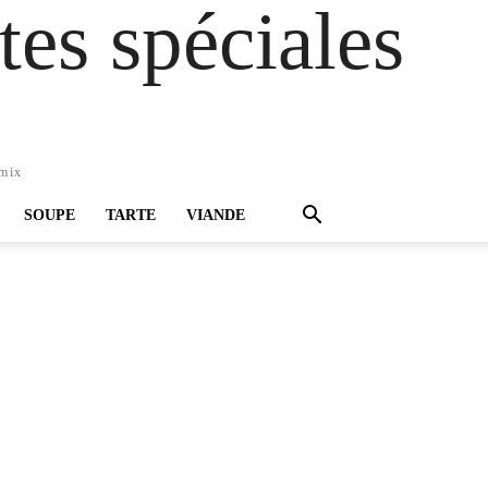
es spéciales
omix
SOUPE
TARTE
VIANDE