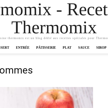
momix - Recett
Thermomix
sine thermomix est un blog dédié aux recettes spéciales pour Therm
SSERT
ENTRÉE
PÂTISSERIE
PLAT
SAUCE
SIROP
 pommes