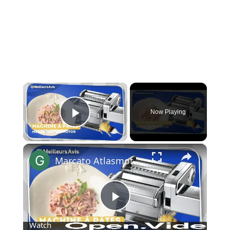
×
Now Playing
Play Video
×
Marcato Atlasmotor : L’Authenticité des pâtes maison en un geste
Play
Watch