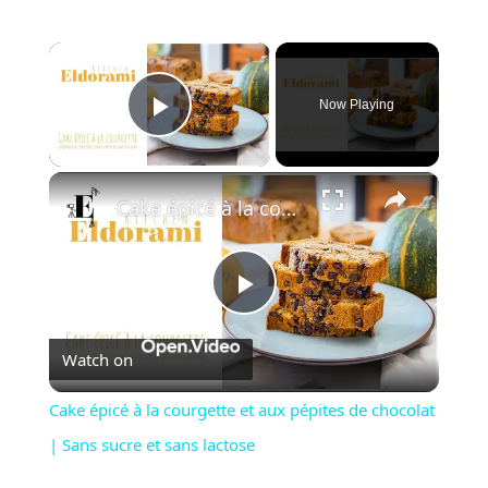
×
Now Playing
Play Video
×
Cake épicé à la courgette et aux pépites de chocolat | Sans sucre et sans lactose
P
Watch on
l
Cake épicé à la courgette et aux pépites de chocolat
a
| Sans sucre et sans lactose