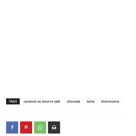
TAGS
caramel au beurre salé
chocolat
tarte
thermomix