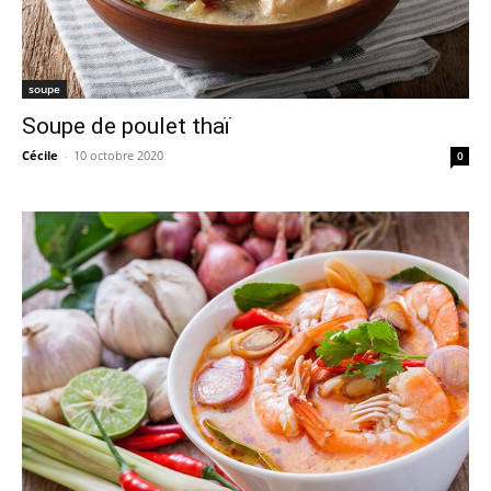
soupe
Soupe de poulet thaï
Cécile
-
10 octobre 2020
0