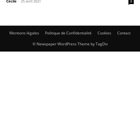
Cécile
-
25 avril 2021
0
Mentions légales
Politique de Confidentialité
Cookies
Contact
© Newspaper WordPress Theme by TagDiv