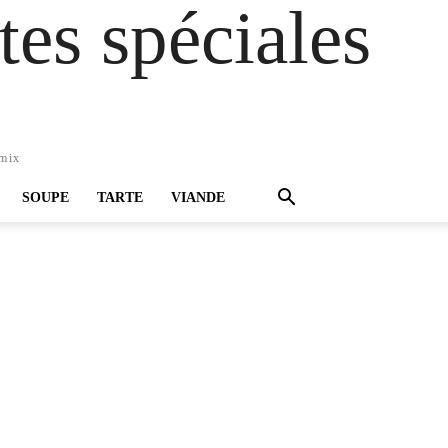
es spéciales
omix
SOUPE
TARTE
VIANDE