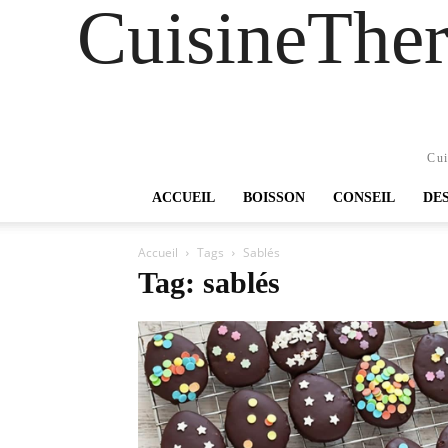
CuisineTher
Cui
ACCUEIL
BOISSON
CONSEIL
DE
Accueil
Tags
Sablés
Tag: sablés