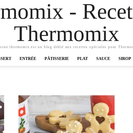
momix - Recett
Thermomix
sine thermomix est un blog dédié aux recettes spéciales pour Therm
SSERT
ENTRÉE
PÂTISSERIE
PLAT
SAUCE
SIROP