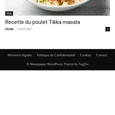
Plat
Recette du poulet Tikka masala
Cécile
-
7 avril 2021
0
Mentions légales
Politique de Confidentialité
Cookies
Contact
© Newspaper WordPress Theme by TagDiv